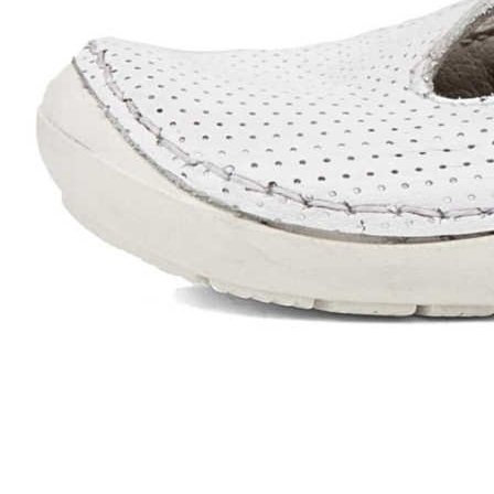
Zapatillas lona
Sandalias niña
Zapatos niños
Bebé: Primeros pasos
Botas niño
Zapatos colegiales niño
Sandalias niño
Deportivas niño
Botas de agua
Zapatillas casa
Ingleses y pepitos
Comunión niño
Peuques niño
Blucher niño y chico
Mocasines niño
Náuticos niño
Chanclas niño
Zapatillas lona niño
CALZADO RESPETUOSO
Exploradores (18-26)