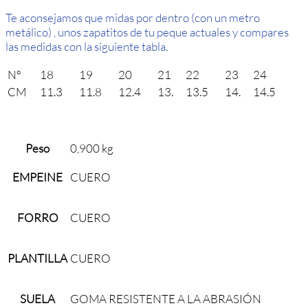
Te aconsejamos que midas por dentro (con un metro
metálico) , unos zapatitos de tu peque actuales y compares
las medidas con la siguiente tabla.
Nº
18
19
20
21
22
23
24
CM
11.3
11.8
12.4
13.
13.5
14.
14.5
Peso
0,900 kg
EMPEINE
CUERO
FORRO
CUERO
PLANTILLA
CUERO
SUELA
GOMA RESISTENTE A LA ABRASIÓN