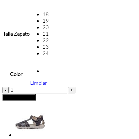
18
19
20
Talla Zapato
21
22
23
24
Color
Limpiar
ZAPATO
SANDALIA
Añadir al carrito
GORILA
cantidad