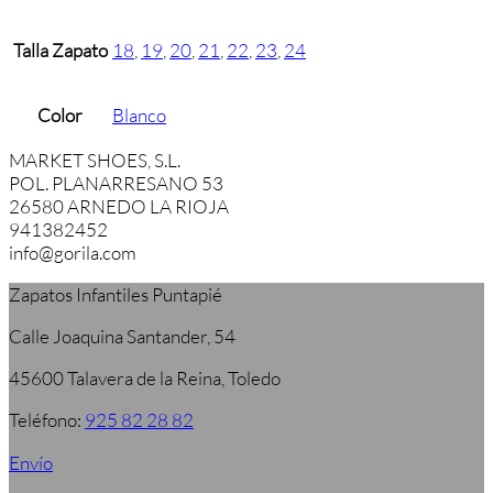
Talla Zapato
18
,
19
,
20
,
21
,
22
,
23
,
24
Color
Blanco
MARKET SHOES, S.L.
POL. PLANARRESANO 53
26580 ARNEDO LA RIOJA
941382452
info@gorila.com
Zapatos Infantiles Puntapié
Calle Joaquina Santander, 54
45600 Talavera de la Reina, Toledo
Teléfono:
925 82 28 82
Envío