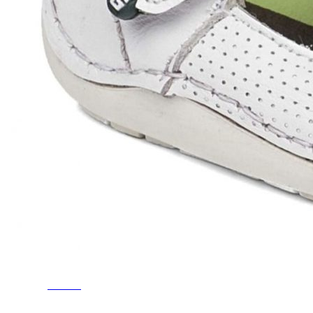
Chuches
Chupetín
Coqueflex
Donia complementos
Eli
Flexi Nens
Garzón Kids
Gioseppo
Gorila
Gux's
Hamiltoms
Isotoner
Levi's
Landos
Marusa
Munich
Mustang
O´Neill
Parisittas
Piruflex By Pirufin
Plakton
Thousand