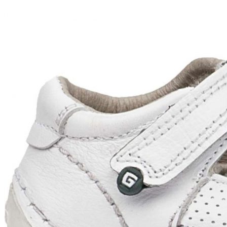
Titanitos
Unisa
Wikers
Zapatillas Victoria
ZapyFlex
Zeñay
Zoysan
Yowas
marcas ropa
Lion of Porches
Marina's
Marita Rial
Zapatos OUTLET
Zapatos Niña OUTLET
Zapatos Niño OUTLET
Buscar
por:
Buscar
por:
0