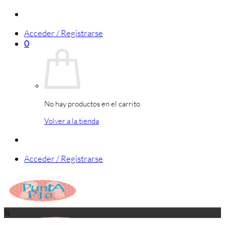
Saltar
al
Acceder / Registrarse
contenido
0
No hay productos en el carrito.
Volver a la tienda
Acceder / Registrarse
%