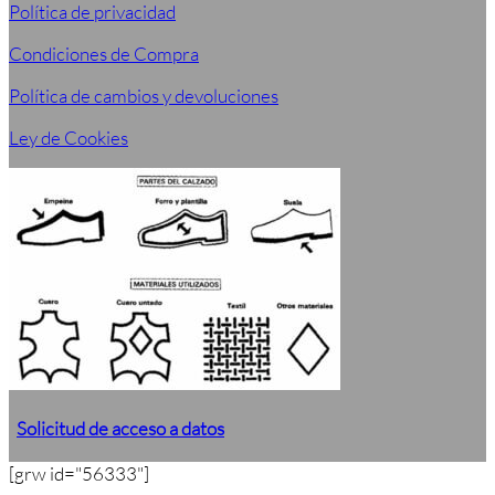
Política de privacidad
Condiciones de Compra
Política de cambios y devoluciones
Ley de Cookies
Solicitud de acceso a datos
[grw id="56333"]