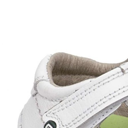
Aventureros (26-34)
COMUNION Y CEREMONIA
Vestidos Comunión Niña
Zapatos comunión niña
Zapatos comunión niño
Complementos niña
Marcas
marcas zapatos
Andanines
Atxa
B&W
Blanditos by Crio's
Benetton
Biotecnical
Cirqus
Confetti
Conguitos
Converse
Coordinanos
Cucada
Chanclas Ipanema
Chicco