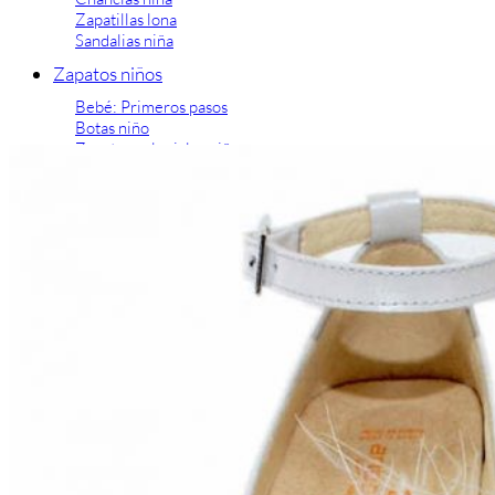
Zapatillas lona
Sandalias niña
Zapatos niños
Bebé: Primeros pasos
Botas niño
Zapatos colegiales niño
Sandalias niño
Deportivas niño
Botas de agua
Zapatillas casa
Ingleses y pepitos
Comunión niño
Peuques niño
Blucher niño y chico
Mocasines niño
Náuticos niño
Chanclas niño
Zapatillas lona niño
CALZADO RESPETUOSO
Exploradores (18-26)