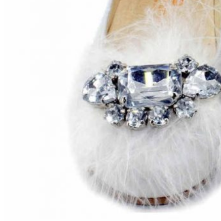
Aventureros (26-34)
COMUNION Y CEREMONIA
Vestidos Comunión Niña
Zapatos comunión niña
Zapatos comunión niño
Complementos niña
Marcas
marcas zapatos
Andanines
Atxa
B&W
Blanditos by Crio's
Benetton
Biotecnical
Cirqus
Confetti
Conguitos
Converse
Coordinanos
Cucada
Chanclas Ipanema
Chicco