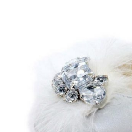
Titanitos
Unisa
Wikers
Zapatillas Victoria
ZapyFlex
Zeñay
Zoysan
Yowas
marcas ropa
Lion of Porches
Marina's
Marita Rial
Zapatos OUTLET
Zapatos Niña OUTLET
Zapatos Niño OUTLET
Buscar
por:
Buscar
por:
0