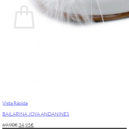
Carrito
No hay productos en el carrito.
Volver a la tienda
Vista Rápida
BAILARINA JOYA ANDANINES
69,90
€
34,95
€