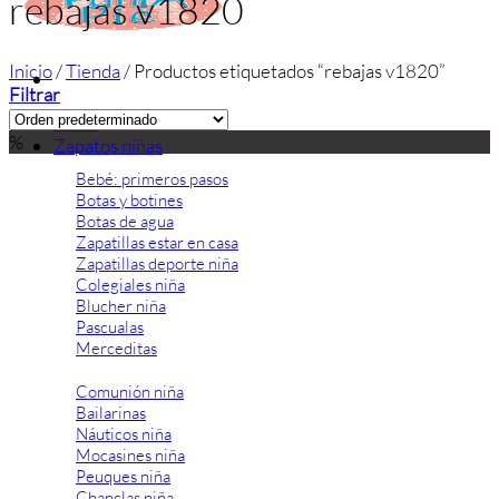
rebajas v1820
Inicio
/
Tienda
/
Productos etiquetados “rebajas v1820”
Filtrar
Inicio
%
Zapatos niñas
Bebé: primeros pasos
Botas y botines
Botas de agua
Zapatillas estar en casa
Zapatillas deporte niña
Colegiales niña
Blucher niña
Pascualas
Merceditas
Comunión niña
Bailarinas
Náuticos niña
Mocasines niña
Peuques niña
Chanclas niña