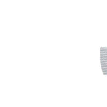
Inicio
Zapatos niñas
Bebé: primeros pasos
Botas y botines
Botas de agua
Zapatillas estar en casa
Zapatillas deporte niña
Colegiales niña
Blucher niña
Pascualas
Merceditas
Comunión niña
Bailarinas
Náuticos niña
Mocasines niña
Peuques niña
Chanclas niña