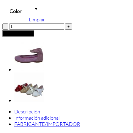
Color
Limpiar
MANOLETINAS
CINTAS
Añadir al carrito
PARISITTAS
cantidad
Descripción
Información adicional
FABRICANTE/IMPORTADOR