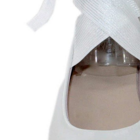
Chuches
Chupetín
Coqueflex
Donia complementos
Eli
Flexi Nens
Garzón Kids
Gioseppo
Gorila
Gux's
Hamiltoms
Isotoner
Levi's
Landos
Marusa
Munich
Mustang
O´Neill
Parisittas
Piruflex By Pirufin
Plakton
Thousand