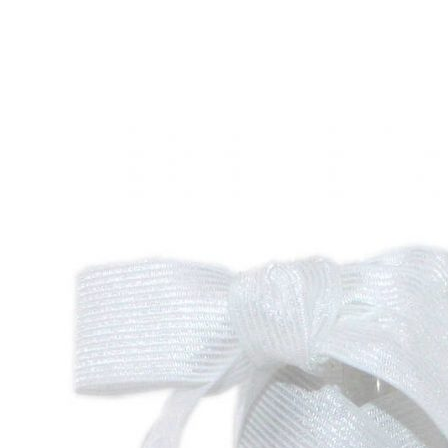
Aventureros (26-34)
COMUNION Y CEREMONIA
Vestidos Comunión Niña
Zapatos comunión niña
Zapatos comunión niño
Complementos niña
Marcas
marcas zapatos
Andanines
Atxa
B&W
Blanditos by Crio's
Benetton
Biotecnical
Cirqus
Confetti
Conguitos
Converse
Coordinanos
Cucada
Chanclas Ipanema
Chicco