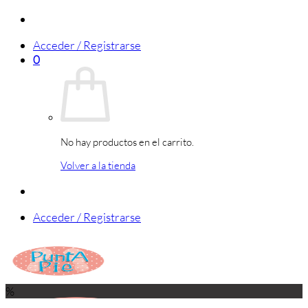
Saltar
al
Acceder / Registrarse
contenido
0
No hay productos en el carrito.
Volver a la tienda
Acceder / Registrarse
%