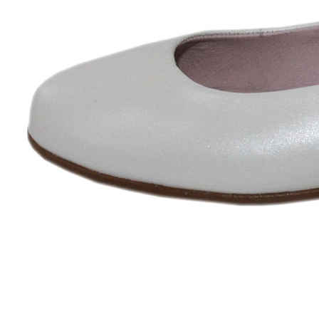
Zapatillas lona
Sandalias niña
Zapatos niños
Bebé: Primeros pasos
Botas niño
Zapatos colegiales niño
Sandalias niño
Deportivas niño
Botas de agua
Zapatillas casa
Ingleses y pepitos
Comunión niño
Peuques niño
Blucher niño y chico
Mocasines niño
Náuticos niño
Chanclas niño
Zapatillas lona niño
CALZADO RESPETUOSO
Exploradores (18-26)