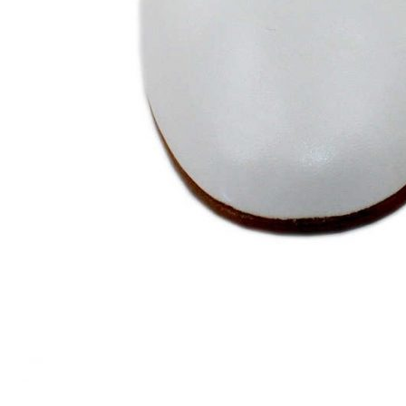
Titanitos
Unisa
Wikers
Zapatillas Victoria
ZapyFlex
Zeñay
Zoysan
Yowas
marcas ropa
Lion of Porches
Marina's
Marita Rial
Zapatos OUTLET
Zapatos Niña OUTLET
Zapatos Niño OUTLET
Buscar
por:
Buscar
por:
0