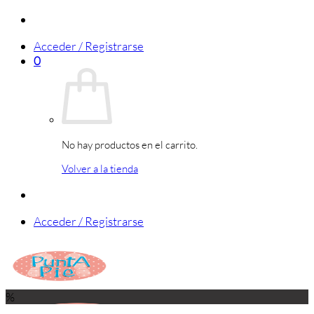
Saltar
al
Acceder / Registrarse
contenido
0
No hay productos en el carrito.
Volver a la tienda
Acceder / Registrarse
%