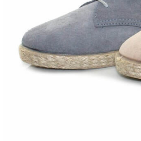
Zapatillas lona
Sandalias niña
Zapatos niños
Bebé: Primeros pasos
Botas niño
Zapatos colegiales niño
Sandalias niño
Deportivas niño
Botas de agua
Zapatillas casa
Ingleses y pepitos
Comunión niño
Peuques niño
Blucher niño y chico
Mocasines niño
Náuticos niño
Chanclas niño
Zapatillas lona niño
CALZADO RESPETUOSO
Exploradores (18-26)