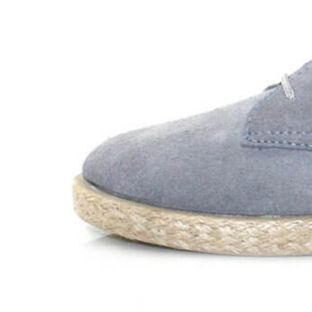
Chuches
Chupetín
Coqueflex
Donia complementos
Eli
Flexi Nens
Garzón Kids
Gioseppo
Gorila
Gux's
Hamiltoms
Isotoner
Levi's
Landos
Marusa
Munich
Mustang
O´Neill
Parisittas
Piruflex By Pirufin
Plakton
Thousand