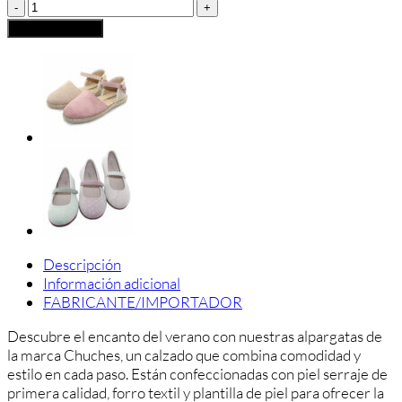
Chuches
Blucher
Añadir al carrito
Serraje
y
Yute
con
Cordones
cantidad
Descripción
Información adicional
FABRICANTE/IMPORTADOR
Descubre el encanto del verano con nuestras alpargatas de
la marca Chuches, un calzado que combina comodidad y
estilo en cada paso. Están confeccionadas con piel serraje de
primera calidad, forro textil y plantilla de piel para ofrecer la