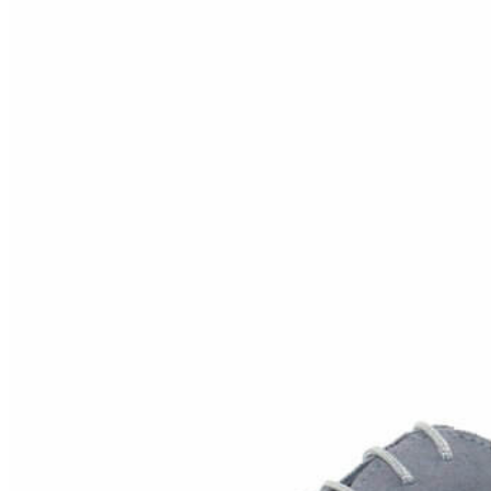
Inicio
Zapatos niñas
Bebé: primeros pasos
Botas y botines
Botas de agua
Zapatillas estar en casa
Zapatillas deporte niña
Colegiales niña
Blucher niña
Pascualas
Merceditas
Comunión niña
Bailarinas
Náuticos niña
Mocasines niña
Peuques niña
Chanclas niña