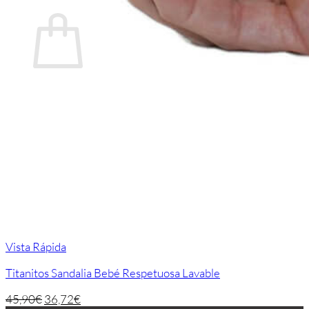
Carrito
No hay productos en el carrito.
Volver a la tienda
Vista Rápida
Titanitos Sandalia Bebé Respetuosa Lavable
45,90
€
36,72
€