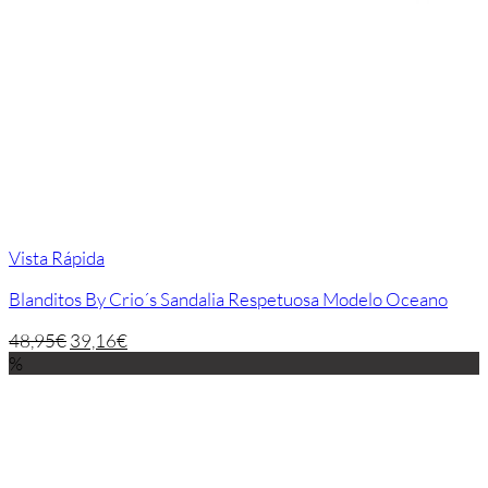
Vista Rápida
Blanditos By Crio´s Sandalia Respetuosa Modelo Oceano
48,95
€
39,16
€
%