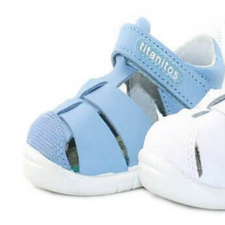
Aventureros (26-34)
COMUNION Y CEREMONIA
Vestidos Comunión Niña
Zapatos comunión niña
Zapatos comunión niño
Complementos niña
Marcas
marcas zapatos
Andanines
Atxa
B&W
Blanditos by Crio's
Benetton
Biotecnical
Cirqus
Confetti
Conguitos
Converse
Coordinanos
Cucada
Chanclas Ipanema
Chicco