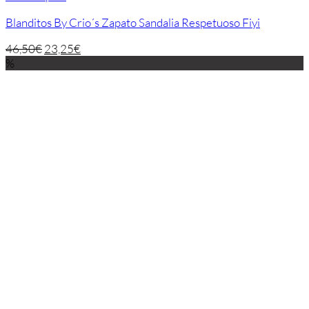
Blanditos By Crio´s Zapato Sandalia Respetuoso Fiyi
46,50
€
23,25
€
%