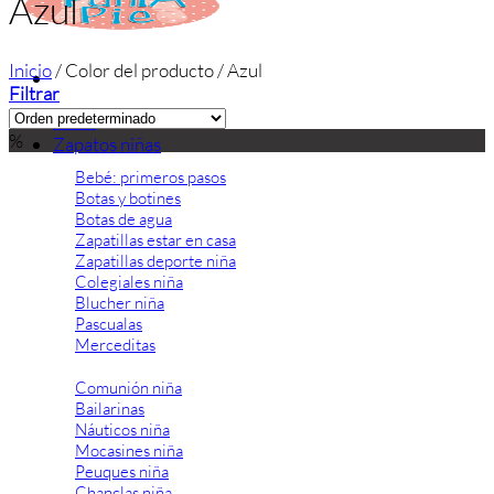
Azul
Inicio
/
Color del producto
/
Azul
Filtrar
Inicio
%
Zapatos niñas
Bebé: primeros pasos
Botas y botines
Botas de agua
Zapatillas estar en casa
Zapatillas deporte niña
Colegiales niña
Blucher niña
Pascualas
Merceditas
Comunión niña
Bailarinas
Náuticos niña
Mocasines niña
Peuques niña
Chanclas niña