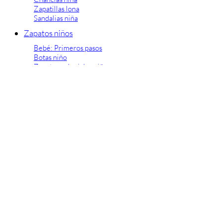
Zapatillas lona
Sandalias niña
Zapatos niños
Bebé: Primeros pasos
Botas niño
Zapatos colegiales niño
Sandalias niño
Deportivas niño
Botas de agua
Zapatillas casa
Ingleses y pepitos
Comunión niño
Peuques niño
Blucher niño y chico
Mocasines niño
Náuticos niño
Chanclas niño
Zapatillas lona niño
CALZADO RESPETUOSO
Exploradores (18-26)