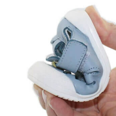
Titanitos
Unisa
Wikers
Zapatillas Victoria
ZapyFlex
Zeñay
Zoysan
Yowas
marcas ropa
Lion of Porches
Marina's
Marita Rial
Zapatos OUTLET
Zapatos Niña OUTLET
Zapatos Niño OUTLET
Buscar
por:
Buscar
por:
0