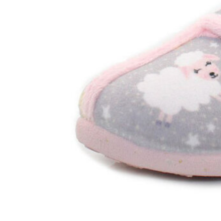
Chuches
Chupetín
Coqueflex
Donia complementos
Eli
Flexi Nens
Garzón Kids
Gioseppo
Gorila
Gux's
Hamiltoms
Isotoner
Levi's
Landos
Marusa
Munich
Mustang
O´Neill
Parisittas
Piruflex By Pirufin
Plakton
Thousand