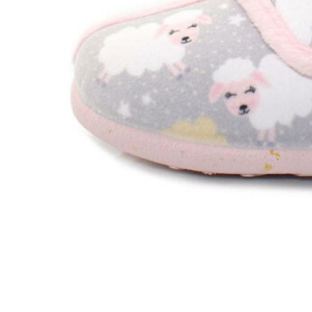
Zapatillas lona
Sandalias niña
Zapatos niños
Bebé: Primeros pasos
Botas niño
Zapatos colegiales niño
Sandalias niño
Deportivas niño
Botas de agua
Zapatillas casa
Ingleses y pepitos
Comunión niño
Peuques niño
Blucher niño y chico
Mocasines niño
Náuticos niño
Chanclas niño
Zapatillas lona niño
CALZADO RESPETUOSO
Exploradores (18-26)