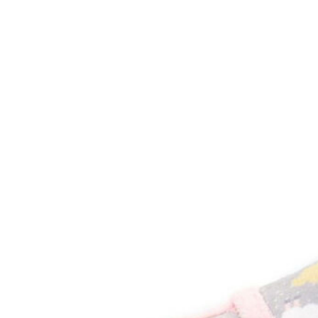
Inicio
Zapatos niñas
Bebé: primeros pasos
Botas y botines
Botas de agua
Zapatillas estar en casa
Zapatillas deporte niña
Colegiales niña
Blucher niña
Pascualas
Merceditas
Comunión niña
Bailarinas
Náuticos niña
Mocasines niña
Peuques niña
Chanclas niña