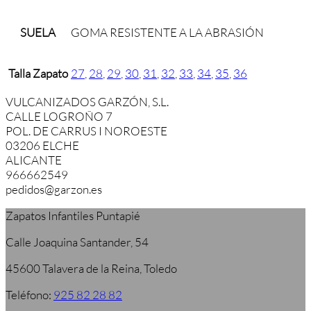
SUELA
GOMA RESISTENTE A LA ABRASIÓN
Talla Zapato
27
,
28
,
29
,
30
,
31
,
32
,
33
,
34
,
35
,
36
VULCANIZADOS GARZÓN, S.L.
CALLE LOGROÑO 7
POL. DE CARRUS I NOROESTE
03206 ELCHE
ALICANTE
966662549
pedidos@garzon.es
Zapatos Infantiles Puntapié
Calle Joaquina Santander, 54
45600 Talavera de la Reina, Toledo
Teléfono:
925 82 28 82