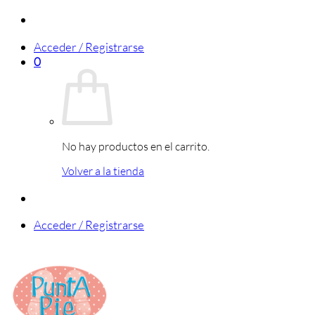
Saltar
al
Acceder / Registrarse
contenido
0
No hay productos en el carrito.
Volver a la tienda
Acceder / Registrarse