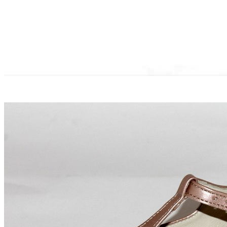
Titanitos
Unisa
Wikers
Zapatillas Victoria
ZapyFlex
Zeñay
Zoysan
Yowas
marcas ropa
Lion of Porches
Marina's
Marita Rial
Zapatos OUTLET
Zapatos Niña OUTLET
Zapatos Niño OUTLET
Buscar
por:
Buscar
por:
0