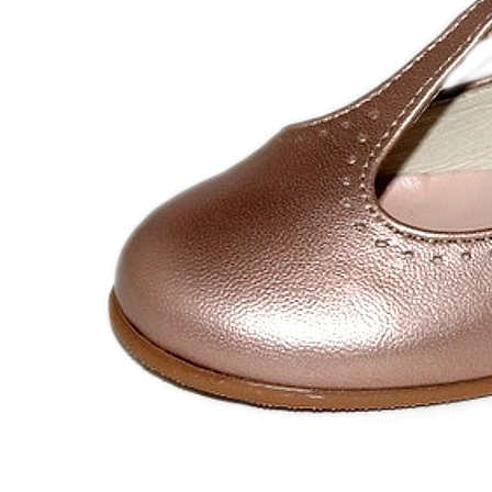
Chuches
Chupetín
Coqueflex
Donia complementos
Eli
Flexi Nens
Garzón Kids
Gioseppo
Gorila
Gux's
Hamiltoms
Isotoner
Levi's
Landos
Marusa
Munich
Mustang
O´Neill
Parisittas
Piruflex By Pirufin
Plakton
Thousand