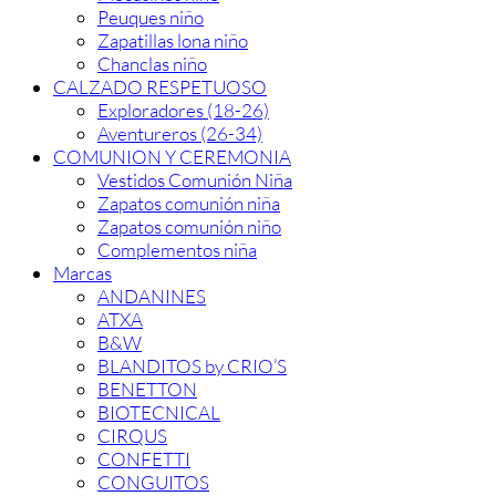
Peuques niño
Zapatillas lona niño
Chanclas niño
CALZADO RESPETUOSO
Exploradores (18-26)
Aventureros (26-34)
COMUNION Y CEREMONIA
Vestidos Comunión Niña
Zapatos comunión niña
Zapatos comunión niño
Complementos niña
Marcas
ANDANINES
ATXA
B&W
BLANDITOS by CRIO’S
BENETTON
BIOTECNICAL
CIRQUS
CONFETTI
CONGUITOS