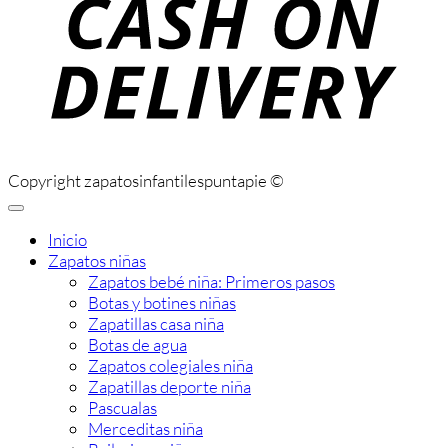
D
Copyright zapatosinfantilespuntapie ©
Inicio
Zapatos niñas
Zapatos bebé niña: Primeros pasos
Botas y botines niñas
Zapatillas casa niña
Botas de agua
Zapatos colegiales niña
Zapatillas deporte niña
Pascualas
Merceditas niña