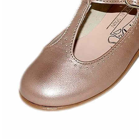
Zapatillas lona
Sandalias niña
Zapatos niños
Bebé: Primeros pasos
Botas niño
Zapatos colegiales niño
Sandalias niño
Deportivas niño
Botas de agua
Zapatillas casa
Ingleses y pepitos
Comunión niño
Peuques niño
Blucher niño y chico
Mocasines niño
Náuticos niño
Chanclas niño
Zapatillas lona niño
CALZADO RESPETUOSO
Exploradores (18-26)