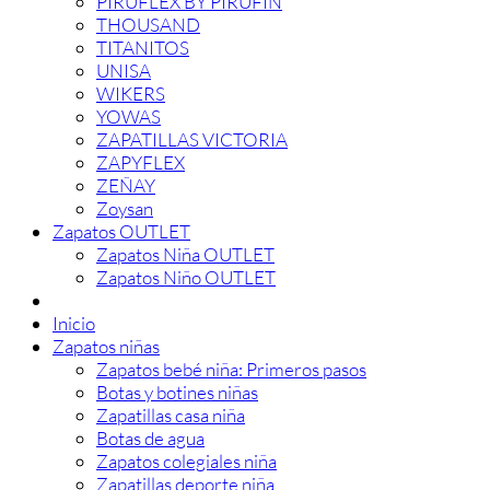
PIRUFLEX BY PIRUFIN
THOUSAND
TITANITOS
UNISA
WIKERS
YOWAS
ZAPATILLAS VICTORIA
ZAPYFLEX
ZEÑAY
Zoysan
Zapatos OUTLET
Zapatos Niña OUTLET
Zapatos Niño OUTLET
Inicio
Zapatos niñas
Zapatos bebé niña: Primeros pasos
Botas y botines niñas
Zapatillas casa niña
Botas de agua
Zapatos colegiales niña
Zapatillas deporte niña