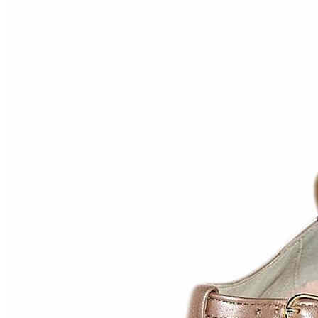
Inicio
Zapatos niñas
Bebé: primeros pasos
Botas y botines
Botas de agua
Zapatillas estar en casa
Zapatillas deporte niña
Colegiales niña
Blucher niña
Pascualas
Merceditas
Comunión niña
Bailarinas
Náuticos niña
Mocasines niña
Peuques niña
Chanclas niña