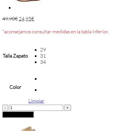
49,90
€
24,95
€
*aconsejamos consultar medidas en la tabla inferior.
29
Talla Zapato
31
34
Color
Limpiar
PEPITO
NIÑA
Añadir al carrito
PARISITTAS
cantidad