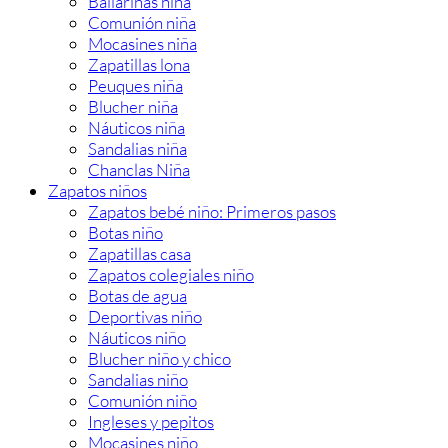
Bailarinas niña
Comunión niña
Mocasines niña
Zapatillas lona
Peuques niña
Blucher niña
Náuticos niña
Sandalias niña
Chanclas Niña
Zapatos niños
Zapatos bebé niño: Primeros pasos
Botas niño
Zapatillas casa
Zapatos colegiales niño
Botas de agua
Deportivas niño
Náuticos niño
Blucher niño y chico
Sandalias niño
Comunión niño
Ingleses y pepitos
Mocasines niño