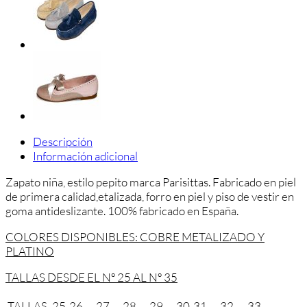
Descripción
Información adicional
Zapato niña, estilo pepito marca Parisittas. Fabricado en piel
de primera calidad,etalizada, forro en piel y piso de vestir en
goma antideslizante. 100% fabricado en España.
COLORES DISPONIBLES: COBRE METALIZADO Y
PLATINO
TALLAS DESDE EL Nº 25 AL Nº 35
TALLAS
25
26
27
28
29
30
31
32
33