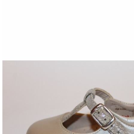
Titanitos
Unisa
Wikers
Zapatillas Victoria
ZapyFlex
Zeñay
Zoysan
Yowas
marcas ropa
Lion of Porches
Marina's
Marita Rial
Zapatos OUTLET
Zapatos Niña OUTLET
Zapatos Niño OUTLET
Buscar
por:
Buscar
por:
0