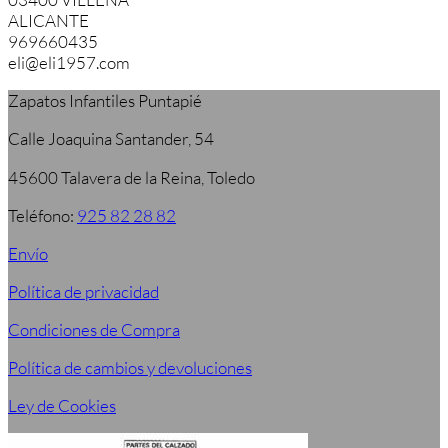
ALICANTE
969660435
eli@eli1957.com
Zapatos Infantiles Puntapié
Calle Joaquina Santander, 54
45600 Talavera de la Reina, Toledo
Teléfono:
925 82 28 82
Envío
Política de privacidad
Condiciones de Compra
Política de cambios y devoluciones
Ley de Cookies