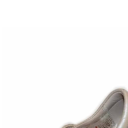
Aventureros (26-34)
COMUNION Y CEREMONIA
Vestidos Comunión Niña
Zapatos comunión niña
Zapatos comunión niño
Complementos niña
Marcas
marcas zapatos
Andanines
Atxa
B&W
Blanditos by Crio's
Benetton
Biotecnical
Cirqus
Confetti
Conguitos
Converse
Coordinanos
Cucada
Chanclas Ipanema
Chicco