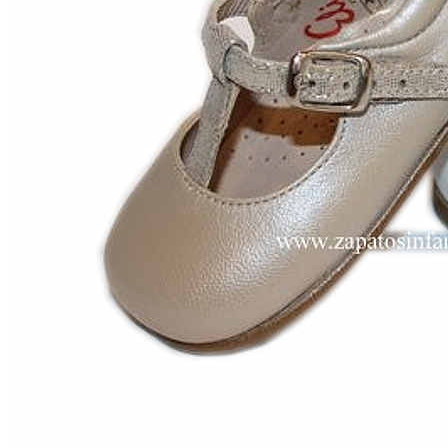
Chuches
Chupetín
Coqueflex
Donia complementos
Eli
Flexi Nens
Garzón Kids
Gioseppo
Gorila
Gux's
Hamiltoms
Isotoner
Levi's
Landos
Marusa
Munich
Mustang
O´Neill
Parisittas
Piruflex By Pirufin
Plakton
Thousand