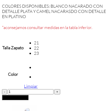
COLORES DISPONIBLES: BLANCO NACARADO CON
DETALLE PLATA Y CAMEL NACARASDO CON DETALLE
EN PLATINO
*aconsejamos consultar medidas en la tabla inferior.
21
Talla Zapato
22
23
Color
Limpiar
PEPITO
NIÑA
Añadir al carrito
ELI
cantidad