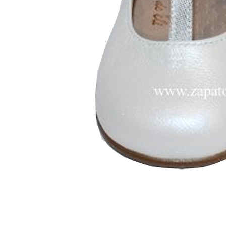
Zapatillas lona
Sandalias niña
Zapatos niños
Bebé: Primeros pasos
Botas niño
Zapatos colegiales niño
Sandalias niño
Deportivas niño
Botas de agua
Zapatillas casa
Ingleses y pepitos
Comunión niño
Peuques niño
Blucher niño y chico
Mocasines niño
Náuticos niño
Chanclas niño
Zapatillas lona niño
CALZADO RESPETUOSO
Exploradores (18-26)