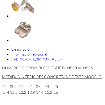
Descripción
Información adicional
FABRICANTE/IMPORTADOR
NÚMEROS DISPONIBLES DESDE EL Nº 20 AL Nº 25
MEDIDAS INTERIORES CONCRETAS DE ESTE MODELO
Nº
20
21
22
23
24
25
CM
12.5
13.2
13.9
14.6
15.3
16