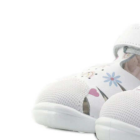
Levi's
Landos
Marusa
Munich
Mustang
O´Neill
Parisittas
Piruflex By Pirufin
Plakton
Thousand
Titanitos
Unisa
Wikers
Zapatillas Victoria
ZapyFlex
Zeñay
Zoysan
Yowas
marcas ropa
Lion of Porches
Marina's