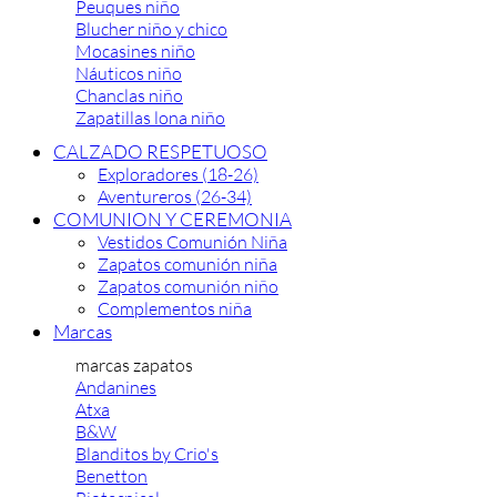
Peuques niño
Blucher niño y chico
Mocasines niño
Náuticos niño
Chanclas niño
Zapatillas lona niño
CALZADO RESPETUOSO
Exploradores (18-26)
Aventureros (26-34)
COMUNION Y CEREMONIA
Vestidos Comunión Niña
Zapatos comunión niña
Zapatos comunión niño
Complementos niña
Marcas
marcas zapatos
Andanines
Atxa
B&W
Blanditos by Crio's
Benetton