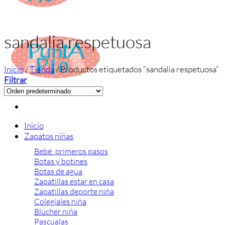
sandalia respetuosa
Inicio
/
Tienda
/
Productos etiquetados “sandalia respetuosa”
Filtrar
Inicio
Zapatos niñas
Bebé: primeros pasos
Botas y botines
Botas de agua
Zapatillas estar en casa
Zapatillas deporte niña
Colegiales niña
Blucher niña
Pascualas