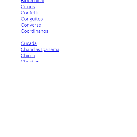
Biotecnical
Cirqus
Confetti
Conguitos
Converse
Coordinanos
Cucada
Chanclas Ipanema
Chicco
Chuches
Chupetín
Coqueflex
Donia complementos
Eli
Flexi Nens
Garzón Kids
Gioseppo
Gorila
Gux's
Hamiltoms
Isotoner