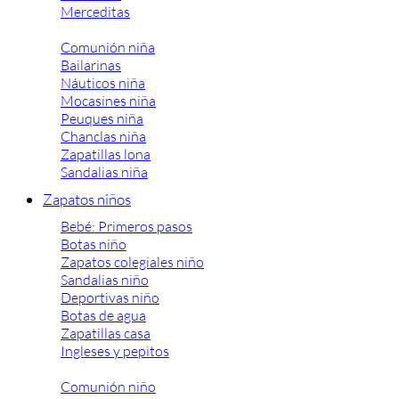
Merceditas
Comunión niña
Bailarinas
Náuticos niña
Mocasines niña
Peuques niña
Chanclas niña
Zapatillas lona
Sandalias niña
Zapatos niños
Bebé: Primeros pasos
Botas niño
Zapatos colegiales niño
Sandalias niño
Deportivas niño
Botas de agua
Zapatillas casa
Ingleses y pepitos
Comunión niño