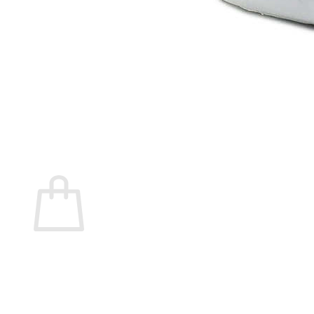
Marita Rial
Zapatos OUTLET
Zapatos Niña OUTLET
Zapatos Niño OUTLET
Buscar
por:
Buscar
por:
0
Carrito
No hay productos en el carrito.
Volver a la tienda