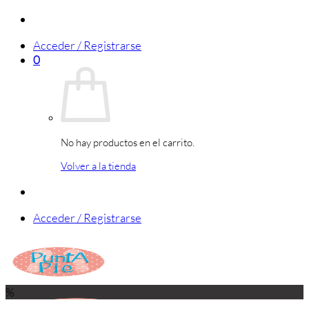
Saltar
al
Acceder / Registrarse
contenido
0
No hay productos en el carrito.
Volver a la tienda
Acceder / Registrarse
%