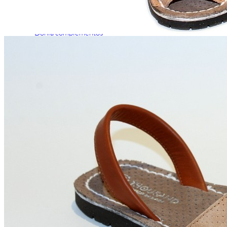
Chuches
Chupetín
Coqueflex
Donia complementos
Eli
Flexi Nens
Garzón Kids
Gioseppo
Gorila
Gux's
Hamiltoms
Isotoner
Levi's
Landos
Marusa
Munich
Mustang
O´Neill
Parisittas
Piruflex By Pirufin
Plakton
Thousand