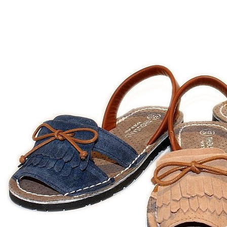
Aventureros (26-34)
COMUNION Y CEREMONIA
Vestidos Comunión Niña
Zapatos comunión niña
Zapatos comunión niño
Complementos niña
Marcas
marcas zapatos
Andanines
Atxa
B&W
Blanditos by Crio's
Benetton
Biotecnical
Cirqus
Confetti
Conguitos
Converse
Coordinanos
Cucada
Chanclas Ipanema
Chicco