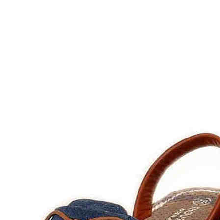
Inicio
Zapatos niñas
Bebé: primeros pasos
Botas y botines
Botas de agua
Zapatillas estar en casa
Zapatillas deporte niña
Colegiales niña
Blucher niña
Pascualas
Merceditas
Comunión niña
Bailarinas
Náuticos niña
Mocasines niña
Peuques niña
Chanclas niña