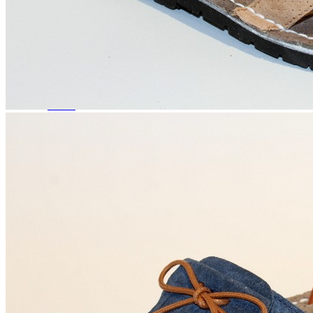
Titanitos
Unisa
Wikers
Zapatillas Victoria
ZapyFlex
Zeñay
Zoysan
Yowas
marcas ropa
Lion of Porches
Marina's
Marita Rial
Zapatos OUTLET
Zapatos Niña OUTLET
Zapatos Niño OUTLET
Buscar
por:
Buscar
por:
0