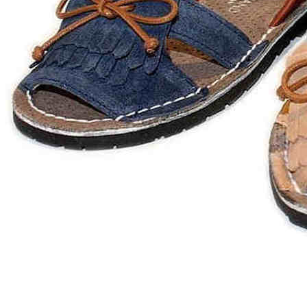
Zapatillas lona
Sandalias niña
Zapatos niños
Bebé: Primeros pasos
Botas niño
Zapatos colegiales niño
Sandalias niño
Deportivas niño
Botas de agua
Zapatillas casa
Ingleses y pepitos
Comunión niño
Peuques niño
Blucher niño y chico
Mocasines niño
Náuticos niño
Chanclas niño
Zapatillas lona niño
CALZADO RESPETUOSO
Exploradores (18-26)