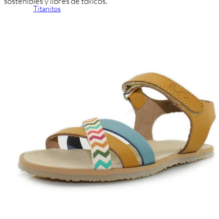
sostenibles y libres de tóxicos.
Titanitos
Unisa
Wikers
Zapatillas Victoria
ZapyFlex
Zeñay
Zoysan
Yowas
marcas ropa
Lion of Porches
Marina's
Marita Rial
Zapatos OUTLET
Zapatos Niña OUTLET
Zapatos Niño OUTLET
Buscar
por:
Buscar
por:
0