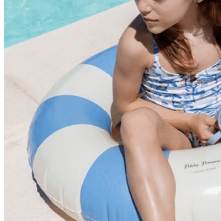
Zapatillas lona
Sandalias niña
Zapatos niños
Bebé: Primeros pasos
Botas niño
Zapatos colegiales niño
Sandalias niño
Deportivas niño
Botas de agua
Zapatillas casa
Ingleses y pepitos
Comunión niño
Peuques niño
Blucher niño y chico
Mocasines niño
Náuticos niño
Chanclas niño
Zapatillas lona niño
CALZADO RESPETUOSO
Exploradores (18-26)