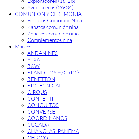
Exploradores (18-26)
Aventureros (26-34)
COMUNION Y CEREMONIA
Vestidos Comunión Niña
Zapatos comunión niña
Zapatos comunión niño
Complementos niña
Marcas
ANDANINES
ATXA
B&W
BLANDITOS by CRIO’S
BENETTON
BIOTECNICAL
CIRQUS
CONFETTI
CONGUITOS
CONVERSE
COORDINANOS
CUCADA
CHANCLAS IPANEMA
CHICCO