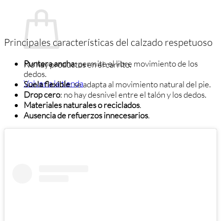
Carrito
Principales características del calzado respetuoso
Puntera ancha
: permite el libre movimiento de los
No hay productos en el carrito.
dedos.
Volver a la tienda
Suela flexible
: se adapta al movimiento natural del pie.
Drop cero
: no hay desnivel entre el talón y los dedos.
Materiales naturales o reciclados
.
Ausencia de refuerzos innecesarios
.