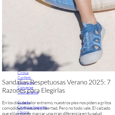
Aventureros (26-34)
COMUNION Y CEREMONIA
Vestidos Comunión Niña
Zapatos comunión niña
Zapatos comunión niño
Complementos niña
Marcas
marcas zapatos
Andanines
Atxa
B&W
Blanditos by Crio's
Benetton
Biotecnical
Cirqus
Confetti
Sandalias Respetuosas Verano 2025: 7
Conguitos
Converse
Razones para Elegirlas
Coordinanos
Cucada
En los días de calor extremo, nuestros pies nos piden a gritos
Chanclas Ipanema
comodidad, frescura y libertad. Pero no todo vale. El calzado
Chicco
que elijas puede marcar una gran diferencia en tu salud