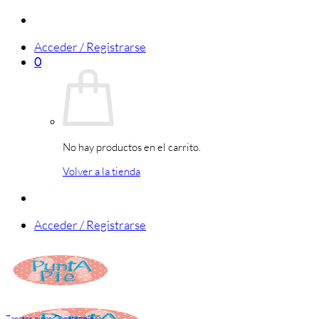
Saltar
al
Acceder / Registrarse
contenido
0
No hay productos en el carrito.
Volver a la tienda
Acceder / Registrarse
Zapatos niñas
,
Zapatos niños