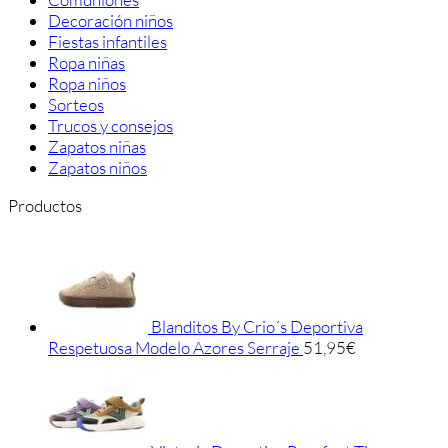
Decoración niños
Fiestas infantiles
Ropa niñas
Ropa niños
Sorteos
Trucos y consejos
Zapatos niñas
Zapatos niños
Productos
Blanditos By Crio´s Deportiva
Respetuosa Modelo Azores Serraje
51,95
€