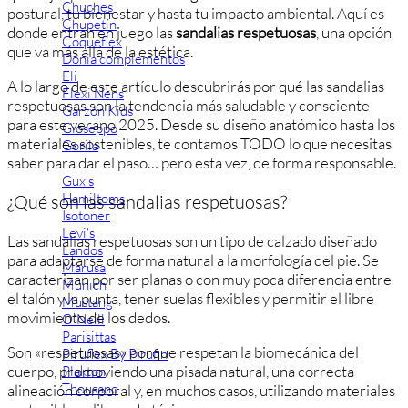
Chuches
postural, tu bienestar y hasta tu impacto ambiental. Aquí es
Chupetín
donde entran en juego las
sandalias respetuosas
, una opción
Coqueflex
que va más allá de la estética.
Donia complementos
Eli
A lo largo de este artículo descubrirás por qué las sandalias
Flexi Nens
respetuosas son la tendencia más saludable y consciente
Garzón Kids
para este verano 2025. Desde su diseño anatómico hasta los
Gioseppo
materiales sostenibles, te contamos TODO lo que necesitas
Gorila
saber para dar el paso… pero esta vez, de forma responsable.
Gux's
Hamiltoms
¿Qué son las sandalias respetuosas?
Isotoner
Levi's
Las sandalias respetuosas son un tipo de calzado diseñado
Landos
para adaptarse de forma natural a la morfología del pie. Se
Marusa
caracterizan por ser planas o con muy poca diferencia entre
Munich
el talón y la punta, tener suelas flexibles y permitir el libre
Mustang
movimiento de los dedos.
O´Neill
Parisittas
Son «respetuosas» porque respetan la biomecánica del
Piruflex By Pirufin
cuerpo, promoviendo una pisada natural, una correcta
Plakton
Thousand
alineación corporal y, en muchos casos, utilizando materiales