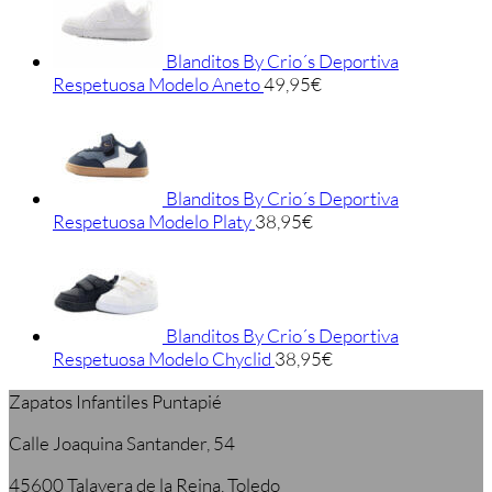
Blanditos By Crio´s Deportiva
Respetuosa Modelo Aneto
49,95
€
Blanditos By Crio´s Deportiva
Respetuosa Modelo Platy
38,95
€
Blanditos By Crio´s Deportiva
Respetuosa Modelo Chyclid
38,95
€
Zapatos Infantiles Puntapié
Calle Joaquina Santander, 54
45600 Talavera de la Reina, Toledo