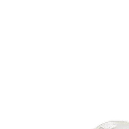
Inicio
Zapatos niñas
Bebé: primeros pasos
Botas y botines
Botas de agua
Zapatillas estar en casa
Zapatillas deporte niña
Colegiales niña
Blucher niña
Pascualas
Merceditas
Comunión niña
Bailarinas
Náuticos niña
Mocasines niña
Peuques niña
Chanclas niña