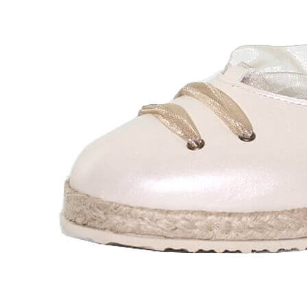
Chuches
Chupetín
Coqueflex
Donia complementos
Eli
Flexi Nens
Garzón Kids
Gioseppo
Gorila
Gux's
Hamiltoms
Isotoner
Levi's
Landos
Marusa
Munich
Mustang
O´Neill
Parisittas
Piruflex By Pirufin
Plakton
Thousand