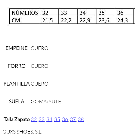
EMPEINE
CUERO
FORRO
CUERO
PLANTILLA
CUERO
SUELA
GOMA/YUTE
Talla Zapato
32
,
33
,
34
,
35
,
36
,
37
,
38
GUXS SHOES, S.L.