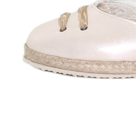
Zapatillas lona
Sandalias niña
Zapatos niños
Bebé: Primeros pasos
Botas niño
Zapatos colegiales niño
Sandalias niño
Deportivas niño
Botas de agua
Zapatillas casa
Ingleses y pepitos
Comunión niño
Peuques niño
Blucher niño y chico
Mocasines niño
Náuticos niño
Chanclas niño
Zapatillas lona niño
CALZADO RESPETUOSO
Exploradores (18-26)