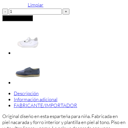
Limpiar
ALPARGATA
COMUNIÓN
Añadir al carrito
NIÑA
CINTAS
cantidad
Descripción
Información adicional
FABRICANTE/IMPORTADOR
Original diseño en esta esparteña para niña. Fabricada en
piel nacarada y forro interior y plantilla en piel al tono. Piso en