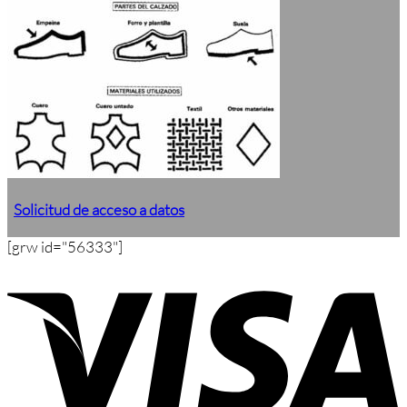
Solicitud de acceso a datos
[grw id="56333"]
V