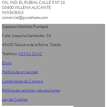
OIL. IND. EL RUBIAL CALLE 5 Nº 18
03400 VILLENA ALICANTE
965363063
comercial@guxsshoes.com
Zapatos Infantiles Puntapié
Calle Joaquina Santander, 54
45600 Talavera de la Reina, Toledo
Teléfono:
925 82 28 82
Envío
Política de privacidad
Condiciones de Compra
Política de cambios y devoluciones
Ley de Cookies