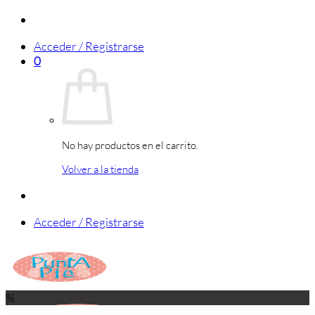
Saltar
al
Acceder / Registrarse
contenido
0
No hay productos en el carrito.
Volver a la tienda
Acceder / Registrarse
%