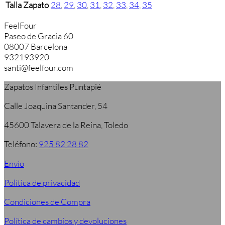
Talla Zapato
28
,
29
,
30
,
31
,
32
,
33
,
34
,
35
FeelFour
Paseo de Gracia 60
08007 Barcelona
932193920
santi@feelfour.com
Zapatos Infantiles Puntapié
Calle Joaquina Santander, 54
45600 Talavera de la Reina, Toledo
Teléfono:
925 82 28 82
Envío
Política de privacidad
Condiciones de Compra
Política de cambios y devoluciones