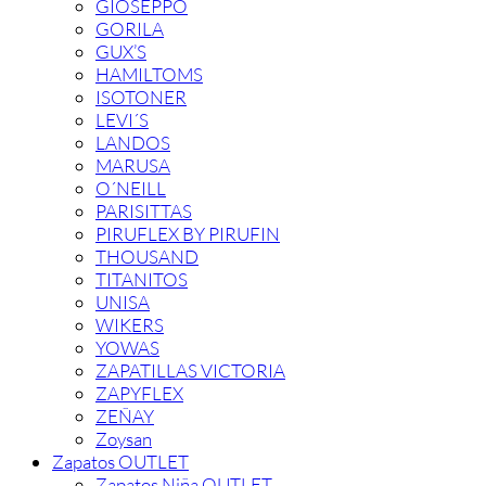
GIOSEPPO
GORILA
GUX’S
HAMILTOMS
ISOTONER
LEVI´S
LANDOS
MARUSA
O´NEILL
PARISITTAS
PIRUFLEX BY PIRUFIN
THOUSAND
TITANITOS
UNISA
WIKERS
YOWAS
ZAPATILLAS VICTORIA
ZAPYFLEX
ZEÑAY
Zoysan
Zapatos OUTLET
Zapatos Niña OUTLET