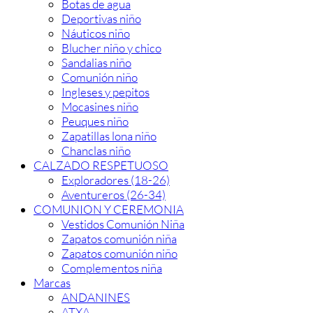
Botas de agua
Deportivas niño
Náuticos niño
Blucher niño y chico
Sandalias niño
Comunión niño
Ingleses y pepitos
Mocasines niño
Peuques niño
Zapatillas lona niño
Chanclas niño
CALZADO RESPETUOSO
Exploradores (18-26)
Aventureros (26-34)
COMUNION Y CEREMONIA
Vestidos Comunión Niña
Zapatos comunión niña
Zapatos comunión niño
Complementos niña
Marcas
ANDANINES
ATXA