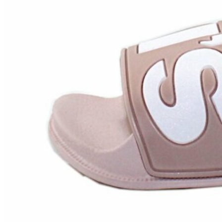
Chuches
Chupetín
Coqueflex
Donia complementos
Eli
Flexi Nens
Garzón Kids
Gioseppo
Gorila
Gux's
Hamiltoms
Isotoner
Levi's
Landos
Marusa
Munich
Mustang
O´Neill
Parisittas
Piruflex By Pirufin
Plakton
Thousand