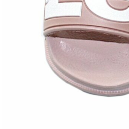
Zapatillas lona
Sandalias niña
Zapatos niños
Bebé: Primeros pasos
Botas niño
Zapatos colegiales niño
Sandalias niño
Deportivas niño
Botas de agua
Zapatillas casa
Ingleses y pepitos
Comunión niño
Peuques niño
Blucher niño y chico
Mocasines niño
Náuticos niño
Chanclas niño
Zapatillas lona niño
CALZADO RESPETUOSO
Exploradores (18-26)