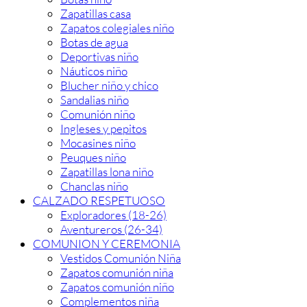
Zapatillas casa
Zapatos colegiales niño
Botas de agua
Deportivas niño
Náuticos niño
Blucher niño y chico
Sandalias niño
Comunión niño
Ingleses y pepitos
Mocasines niño
Peuques niño
Zapatillas lona niño
Chanclas niño
CALZADO RESPETUOSO
Exploradores (18-26)
Aventureros (26-34)
COMUNION Y CEREMONIA
Vestidos Comunión Niña
Zapatos comunión niña
Zapatos comunión niño
Complementos niña