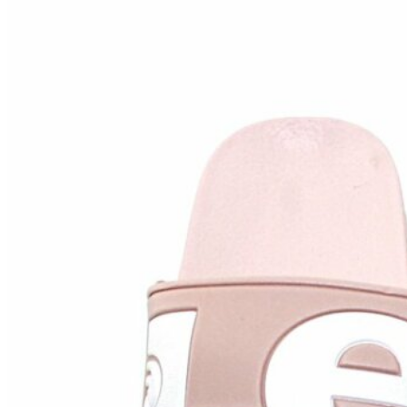
Inicio
Zapatos niñas
Bebé: primeros pasos
Botas y botines
Botas de agua
Zapatillas estar en casa
Zapatillas deporte niña
Colegiales niña
Blucher niña
Pascualas
Merceditas
Comunión niña
Bailarinas
Náuticos niña
Mocasines niña
Peuques niña
Chanclas niña