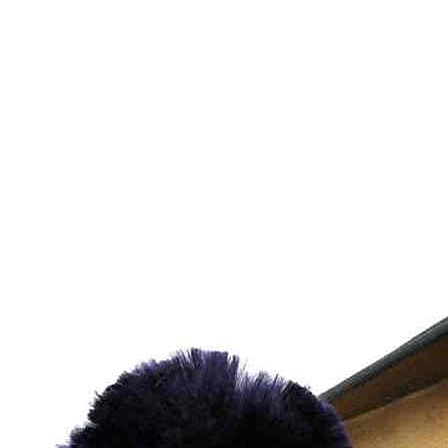
Inicio
Zapatos niñas
Bebé: primeros pasos
Botas y botines
Botas de agua
Zapatillas estar en casa
Zapatillas deporte niña
Colegiales niña
Blucher niña
Pascualas
Merceditas
Comunión niña
Bailarinas
Náuticos niña
Mocasines niña
Peuques niña
Chanclas niña