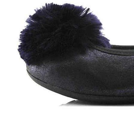
Chuches
Chupetín
Coqueflex
Donia complementos
Eli
Flexi Nens
Garzón Kids
Gioseppo
Gorila
Gux's
Hamiltoms
Isotoner
Levi's
Landos
Marusa
Munich
Mustang
O´Neill
Parisittas
Piruflex By Pirufin
Plakton
Thousand