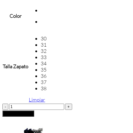
Color
30
31
32
33
34
Talla Zapato
35
36
37
38
Limpiar
MANOLETINA
UNISA
Añadir al carrito
POMPÓN
cantidad