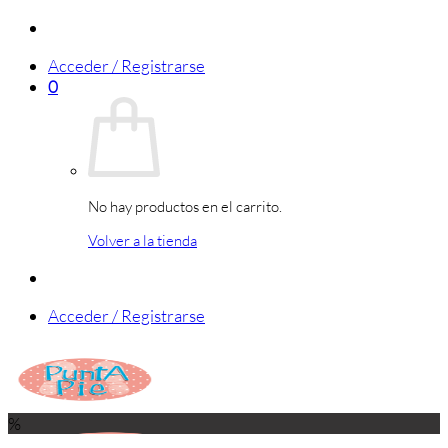
Saltar
al
Acceder / Registrarse
contenido
0
No hay productos en el carrito.
Volver a la tienda
Acceder / Registrarse
%