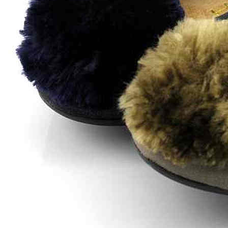
Zapatillas lona
Sandalias niña
Zapatos niños
Bebé: Primeros pasos
Botas niño
Zapatos colegiales niño
Sandalias niño
Deportivas niño
Botas de agua
Zapatillas casa
Ingleses y pepitos
Comunión niño
Peuques niño
Blucher niño y chico
Mocasines niño
Náuticos niño
Chanclas niño
Zapatillas lona niño
CALZADO RESPETUOSO
Exploradores (18-26)