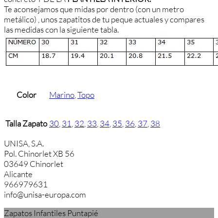
Te aconsejamos que midas por dentro (con un metro
metálico) , unos zapatitos de tu peque actuales y compares
las medidas con la siguiente tabla.
Color
Marino
,
Topo
Talla Zapato
30
,
31
,
32
,
33
,
34
,
35
,
36
,
37
,
38
UNISA, S.A.
Pol. Chinorlet XB 56
03649 Chinorlet
Alicante
966979631
info@unisa-europa.com
Zapatos Infantiles Puntapié