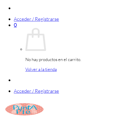
Saltar
al
Acceder / Registrarse
contenido
0
No hay productos en el carrito.
Volver a la tienda
Acceder / Registrarse