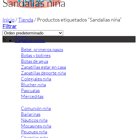
Sandalias niña
Inicio
/
Tienda
/
Productos etiquetados “Sandalias niña”
Filtrar
Inicio
%
Zapatos niñas
Bebé: primeros pasos
Botas y botines
Botas de agua
Zapatillas estar en casa
Zapatillas deporte niña
Colegiales niña
Blucher niña
Pascualas
Merceditas
Comunión niña
Bailarinas
Náuticos niña
Mocasines niña
Peuques niña
Chanclas niña