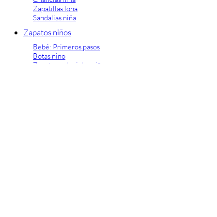
Zapatillas lona
Sandalias niña
Zapatos niños
Bebé: Primeros pasos
Botas niño
Zapatos colegiales niño
Sandalias niño
Deportivas niño
Botas de agua
Zapatillas casa
Ingleses y pepitos
Comunión niño
Peuques niño
Blucher niño y chico
Mocasines niño
Náuticos niño
Chanclas niño
Zapatillas lona niño
CALZADO RESPETUOSO
Exploradores (18-26)