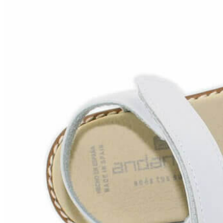
Titanitos
Unisa
Wikers
Zapatillas Victoria
ZapyFlex
Zeñay
Zoysan
Yowas
marcas ropa
Lion of Porches
Marina's
Marita Rial
Zapatos OUTLET
Zapatos Niña OUTLET
Zapatos Niño OUTLET
Buscar
por:
Buscar
por:
0