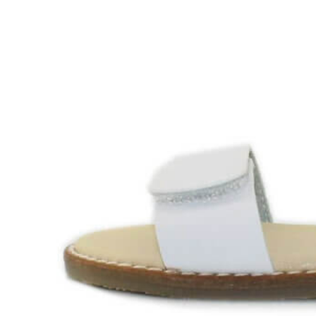
Aventureros (26-34)
COMUNION Y CEREMONIA
Vestidos Comunión Niña
Zapatos comunión niña
Zapatos comunión niño
Complementos niña
Marcas
marcas zapatos
Andanines
Atxa
B&W
Blanditos by Crio's
Benetton
Biotecnical
Cirqus
Confetti
Conguitos
Converse
Coordinanos
Cucada
Chanclas Ipanema
Chicco