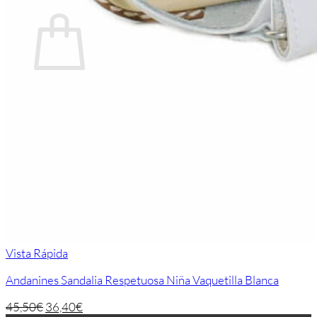
Carrito
No hay productos en el carrito.
Volver a la tienda
Vista Rápida
Andanines Sandalia Respetuosa Niña Vaquetilla Blanca
45,50
€
36,40
€