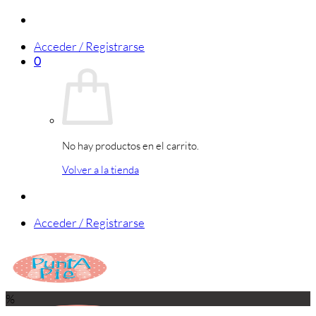
Saltar
al
Acceder / Registrarse
contenido
0
No hay productos en el carrito.
Volver a la tienda
Acceder / Registrarse
%