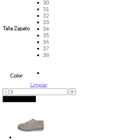
30
31
32
33
Talla Zapato
34
35
36
37
38
Color
Limpiar
ZAPATO
BAILARINA
Añadir al carrito
GUX`S
cantidad