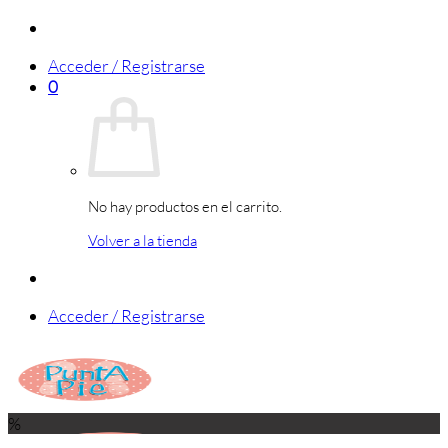
Saltar
al
Acceder / Registrarse
contenido
0
No hay productos en el carrito.
Volver a la tienda
Acceder / Registrarse
%