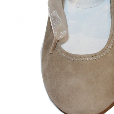
Chuches
Chupetín
Coqueflex
Donia complementos
Eli
Flexi Nens
Garzón Kids
Gioseppo
Gorila
Gux's
Hamiltoms
Isotoner
Levi's
Landos
Marusa
Munich
Mustang
O´Neill
Parisittas
Piruflex By Pirufin
Plakton
Thousand