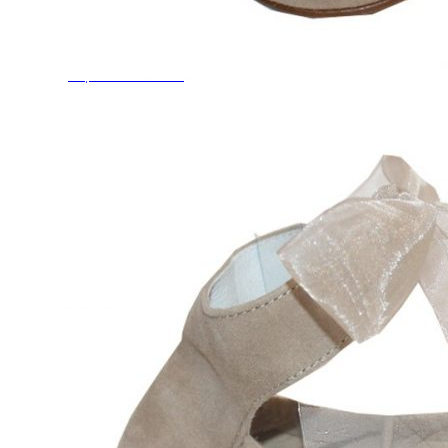
Titanitos
Unisa
Wikers
Zapatillas Victoria
ZapyFlex
Zeñay
Zoysan
Yowas
marcas ropa
Lion of Porches
Marina's
Marita Rial
Zapatos OUTLET
Zapatos Niña OUTLET
Zapatos Niño OUTLET
Buscar
por:
Buscar
por:
0