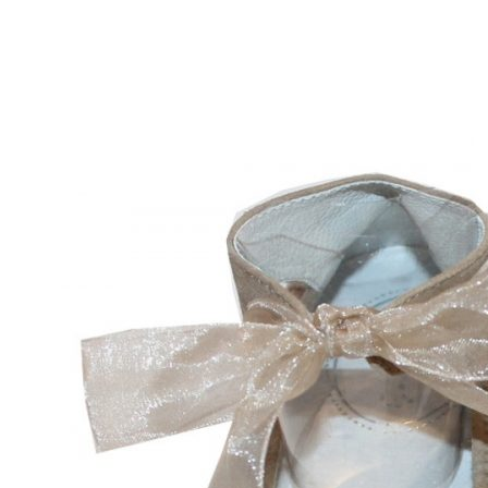
Aventureros (26-34)
COMUNION Y CEREMONIA
Vestidos Comunión Niña
Zapatos comunión niña
Zapatos comunión niño
Complementos niña
Marcas
marcas zapatos
Andanines
Atxa
B&W
Blanditos by Crio's
Benetton
Biotecnical
Cirqus
Confetti
Conguitos
Converse
Coordinanos
Cucada
Chanclas Ipanema
Chicco