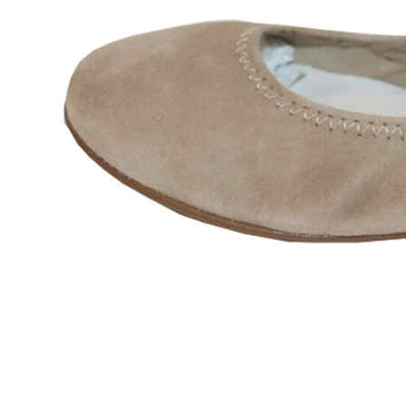
Zapatillas lona
Sandalias niña
Zapatos niños
Bebé: Primeros pasos
Botas niño
Zapatos colegiales niño
Sandalias niño
Deportivas niño
Botas de agua
Zapatillas casa
Ingleses y pepitos
Comunión niño
Peuques niño
Blucher niño y chico
Mocasines niño
Náuticos niño
Chanclas niño
Zapatillas lona niño
CALZADO RESPETUOSO
Exploradores (18-26)