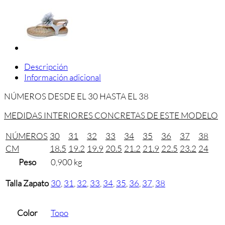
Descripción
Información adicional
NÚMEROS DESDE EL 30 HASTA EL 38
MEDIDAS INTERIORES CONCRETAS DE ESTE MODELO
NÚMEROS
30
31
32
33
34
35
36
37
38
CM
18.5
19.2
19.9
20.5
21.2
21.9
22.5
23.2
24
Peso
0,900 kg
Talla Zapato
30
,
31
,
32
,
33
,
34
,
35
,
36
,
37
,
38
Color
Topo