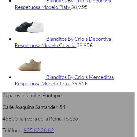
Blanditos By Crio´s Deportiva
Respetuosa Modelo Platy
38,95
€
Blanditos By Crio´s Deportiva
Respetuosa Modelo Chyclid
38,95
€
Blanditos By Crio´s Merceditas
Respetuosa Modelo Tetra
39,95
€
Zapatos Infantiles Puntapié
Calle Joaquina Santander, 54
45600 Talavera de la Reina, Toledo
Teléfono:
925 82 28 82