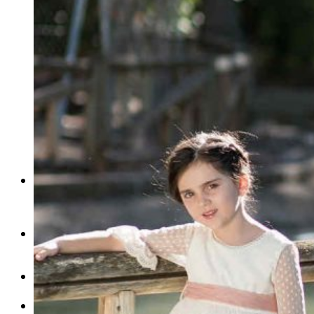
Titanitos
Unisa
Wikers
Zapatillas Victoria
ZapyFlex
Zeñay
Zoysan
Yowas
marcas ropa
Lion of Porches
Marina's
Marita Rial
Zapatos OUTLET
Zapatos Niña OUTLET
Zapatos Niño OUTLET
Buscar
por:
Buscar
por:
0