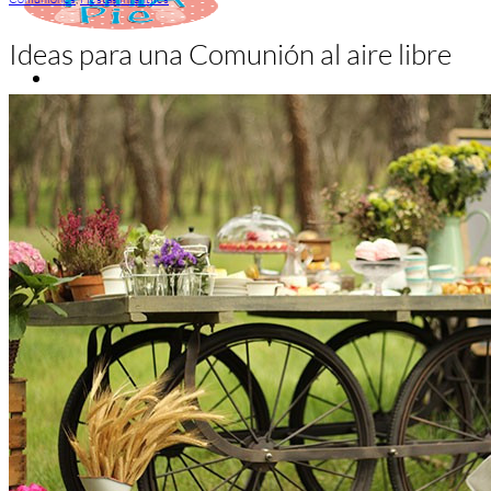
Ideas para una Comunión al aire libre
Inicio
Zapatos niñas
Bebé: primeros pasos
Botas y botines
Botas de agua
Zapatillas estar en casa
Zapatillas deporte niña
Colegiales niña
Blucher niña
Pascualas
Merceditas
Comunión niña
Bailarinas
Náuticos niña
Mocasines niña
Peuques niña
Chanclas niña