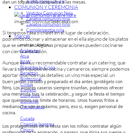
Aventureros (26-34)
dan un toque chic campestre a las mesas.
COMUNION Y CEREMONIA
Vestidos Comunión Niña
Zapatos comunión niña
imagen: www.luciasecasa.com
Zapatos comunión niño
Complementos niña
Si tenemos casa o chalet en el lugar de celebración,
Marcas
podremos cocinar y almacenar en el ella alguno de los platos
marcas zapatos
que se servirán. Algunas preparaciones pueden cocinarse
Andanines
con cierta antelación.
Atxa
B&W
Aunque es muy recomendable contratar a un catering, que
Blanditos by Crio's
llevará sus equipos de cocina y camareros, siempre podemos
Benetton
aportar muchos más detalles: un vino más especial, un
Biotecnical
buen
jamón cortado y preparado el dia antes (protégelo con
Cirqus
film). Los postres caseros siempre triunfan, podemos ofrecer
Confetti
una merienda tras la celebración…y seguir la fiesta el tiempo
Conguitos
que queramos sin límite de horarios. Unos huevos fritos a
Converse
medianoche son lo máximo, pero, eso si, exigen personal de
Coordinanos
cocina.
Cucada
Chanclas Ipanema
Los protagonistas de la fiesta son los niños: contratar algún
Chicco
profesional de la animación, o payaso, que dirija sus juegos y