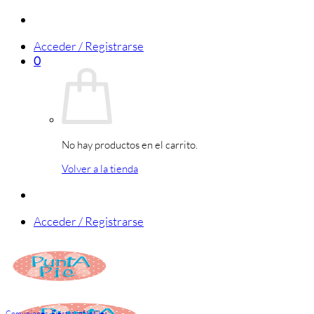
Saltar
al
Acceder / Registrarse
contenido
0
No hay productos en el carrito.
Volver a la tienda
Acceder / Registrarse
Comuniones
,
Fiestas infantiles