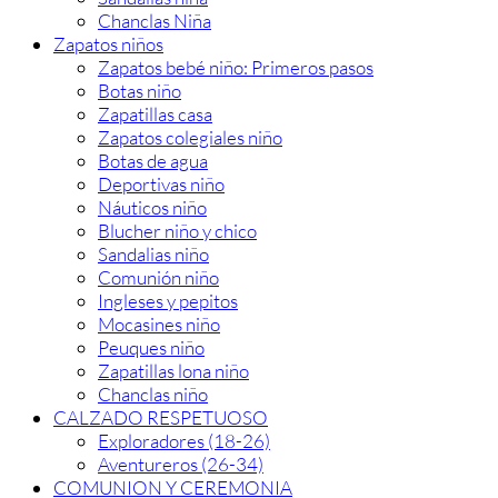
Chanclas Niña
Zapatos niños
Zapatos bebé niño: Primeros pasos
Botas niño
Zapatillas casa
Zapatos colegiales niño
Botas de agua
Deportivas niño
Náuticos niño
Blucher niño y chico
Sandalias niño
Comunión niño
Ingleses y pepitos
Mocasines niño
Peuques niño
Zapatillas lona niño
Chanclas niño
CALZADO RESPETUOSO
Exploradores (18-26)
Aventureros (26-34)
COMUNION Y CEREMONIA