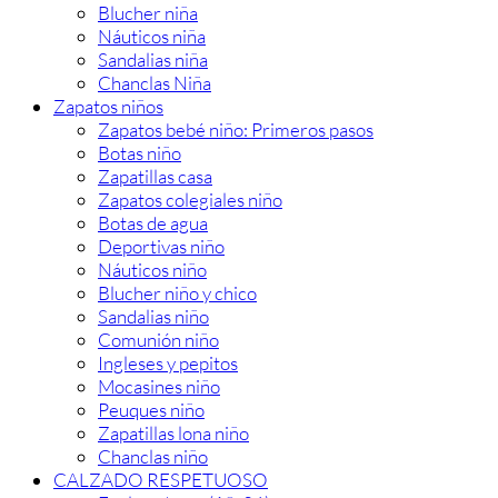
Blucher niña
Náuticos niña
Sandalias niña
Chanclas Niña
Zapatos niños
Zapatos bebé niño: Primeros pasos
Botas niño
Zapatillas casa
Zapatos colegiales niño
Botas de agua
Deportivas niño
Náuticos niño
Blucher niño y chico
Sandalias niño
Comunión niño
Ingleses y pepitos
Mocasines niño
Peuques niño
Zapatillas lona niño
Chanclas niño
CALZADO RESPETUOSO