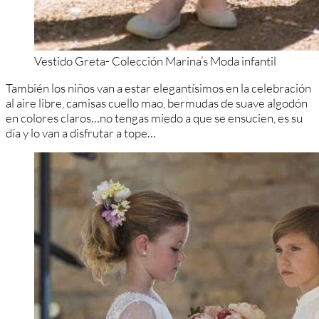
Vestido Greta- Colección Marina’s Moda infantil
También los niños van a estar elegantísimos en la celebración
al aire libre, camisas cuello mao, bermudas de suave algodón
en colores claros…no tengas miedo a que se ensucien, es su
día y lo van a disfrutar a tope…