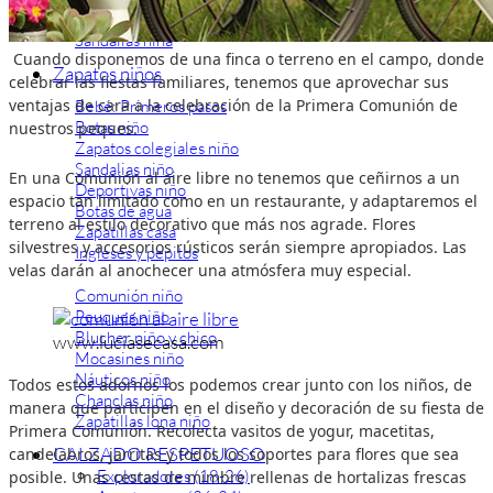
Zapatillas lona
Sandalias niña
Cuando disponemos de una finca o terreno en el campo, donde
Zapatos niños
celebrar las fiestas familiares, tenemos que aprovechar sus
ventajas de cara a la celebración de la Primera Comunión de
Bebé: Primeros pasos
Botas niño
nuestros peques.
Zapatos colegiales niño
Sandalias niño
En una Comunión al aire libre no tenemos que ceñirnos a un
Deportivas niño
espacio tan limitado como en un restaurante, y adaptaremos el
Botas de agua
terreno al estilo decorativo que más nos agrade. Flores
Zapatillas casa
silvestres y accesorios rústicos serán siempre apropiados. Las
Ingleses y pepitos
velas darán al anochecer una atmósfera muy especial.
Comunión niño
Peuques niño
Blucher niño y chico
www.luciasecasa.com
Mocasines niño
Náuticos niño
Todos estos adornos los podemos crear junto con los niños, de
Chanclas niño
manera que participen en el diseño y decoración de su fiesta de
Zapatillas lona niño
Primera Comunión. Recolecta vasitos de yogur, macetitas,
CALZADO RESPETUOSO
candelabros, jarritas y todos los soportes para flores que sea
Exploradores (18-26)
posible. Unas cestas de mimbre rellenas de hortalizas frescas