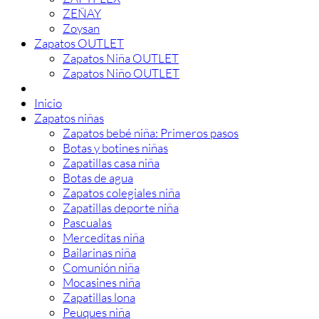
ZEÑAY
Zoysan
Zapatos OUTLET
Zapatos Niña OUTLET
Zapatos Niño OUTLET
Inicio
Zapatos niñas
Zapatos bebé niña: Primeros pasos
Botas y botines niñas
Zapatillas casa niña
Botas de agua
Zapatos colegiales niña
Zapatillas deporte niña
Pascualas
Merceditas niña
Bailarinas niña
Comunión niña
Mocasines niña
Zapatillas lona
Peuques niña