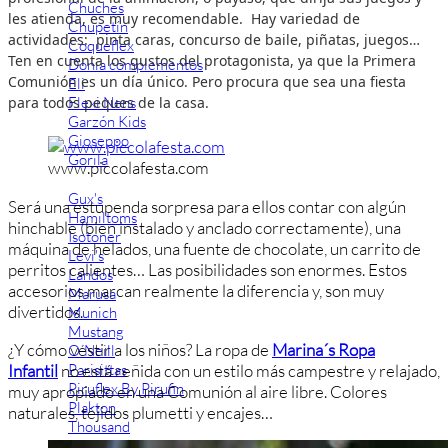
Chuches
les atienda, es muy recomendable. Hay variedad de
Chupetín
actividades: pinta caras, concurso de baile, piñatas, juegos…
Coqueflex
Ten en cuenta los gustos del protagonista, ya que la Primera
Donia complementos
Comunión es un día único. Pero procura que sea una fiesta
Eli
Flexi Nens
para todos peques de la casa.
Garzón Kids
Gioseppo
Gorila
www.piccolafesta.com
Gux's
Será una estupenda sorpresa para ellos contar con algún
Hamiltoms
hinchable (bien instalado y anclado correctamente), una
Isotoner
máquina de helados, una fuente de chocolate, un carrito de
Levi's
perritos calientes… Las posibilidades son enormes. Estos
Landos
accesorios marcan realmente la diferencia y, son muy
Marusa
divertidos.
Munich
Mustang
¿Y cómo vestir a los niños? La ropa de
Marina´s Ropa
O´Neill
Parisittas
Infantil
no está reñida con un estilo más campestre y relajado,
Piruflex By Pirufin
muy apropiado en una Comunión al aire libre. Colores
Plakton
naturales, tejidos plumetti y encajes…
Thousand